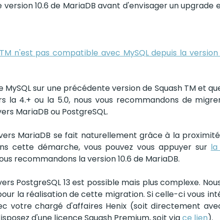
e version 10.6 de MariaDB avant d'envisager un upgrade en
TM n'est pas compatible avec MySQL depuis la version 
ore MySQL sur une précédente version de Squash TM et que
rs la 4.+ ou la 5.0, nous vous recommandons de migrer
ers MariaDB ou PostgreSQL.
ers MariaDB se fait naturellement grâce à la proximité d
ans cette démarche, vous pouvez vous appuyer sur 
la
Nous recommandons la version 10.6 de MariaDB.
ers PostgreSQL 13 est possible mais plus complexe. Nou
ur la réalisation de cette migration. Si celle-ci vous int
c votre chargé d'affaires Henix (soit directement avec
isposez d'une licence Squash Premium, soit via 
ce lien
).