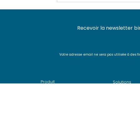
Recevoir la newsletter bi
Votre adresse email ne sera pas utilisée à de
Renommage et signature
des images Docker
Produit
Solutions
>
Pourquoi choisir SquashTM ?
>
Test agile a
>
Fonctionnalités
>
Plateforme
> Intégrations
>
BDD avec 
> Offres et tarifs
> A
utomatisa
>
Roadmap et releases
>
CI/CD avec
> Comparatif