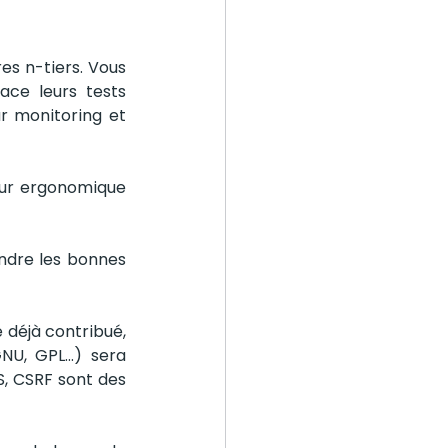
s n-tiers. Vous 
ce leurs tests 
r monitoring et 
teur ergonomique 
dre les bonnes 
déjà contribué, 
, GPL...) sera 
, CSRF sont des 