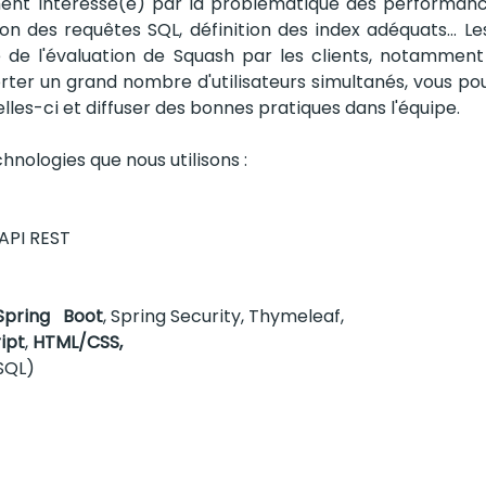
ent intéressé(e) par la problématique des performanc
ion des requêtes SQL, définition des index adéquats… L
 de l'évaluation de Squash par les clients, notamment 
orter un grand nombre d'utilisateurs simultanés, vous pou
elles-ci et diffuser des bonnes pratiques dans l'équipe.
chnologies que nous utilisons :
 API REST
Spring   Boot
, Spring Security, Thymeleaf, 
ipt
, 
HTML/CSS,
SQL)