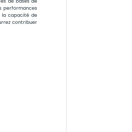
es de bases de 
es performances 
la capacité de 
rrez contribuer 