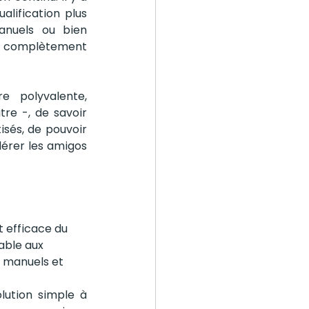
lification plus 
anuels ou bien 
n complètement 
 polyvalente, 
re -, de savoir 
sés, de pouvoir 
érer les amigos 
 efficace du 
able aux 
s manuels et 
ution simple à 