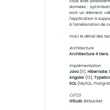
Vous êtes possiblem
données : optimisat
sont un élément clé
l'application à supp
à l'amélioration de c
Voici le détail des te
Architecture
Architecture 4 tiers
,
Implémentation
Java
 (11), 
Hibernate
, 
Angular
 (13), 
TypeScr
SQL
 (MySQL, Postgre
CI/CD
GitLab
, Bitbucket