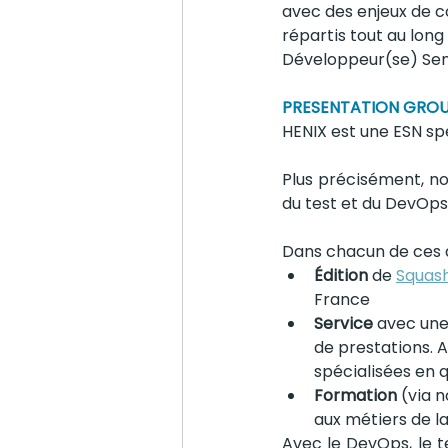
avec des enjeux de c
répartis tout au long
Développeur(se) Sen
PRESENTATION GROU
HENIX est une ESN spé
Plus précisément, nou
du test et du DevOps.
Dans chacun de ces d
Édition
 de 
Squas
France
Service
 avec une
de prestations. 
spécialisées en qu
Formation
 (via n
aux métiers de la
Avec le DevOps, le te