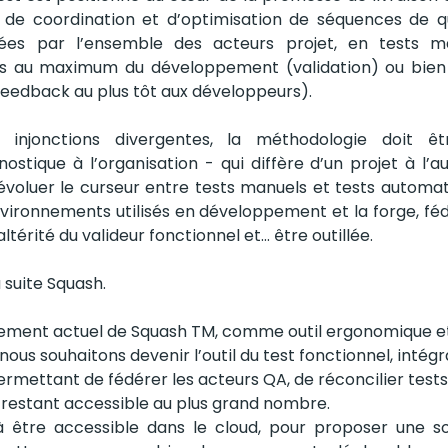
 de coordination et d’optimisation de séquences de qua
iées par l’ensemble des acteurs projet, en tests m
és au maximum du développement (validation) ou bie
 feedback au plus tôt aux développeurs).
injonctions divergentes, la méthodologie doit être
stique à l’organisation - qui diffère d’un projet à l’aut
 évoluer le curseur entre tests manuels et tests automati
environnements utilisés en développement et la forge, féd
ltérité du valideur fonctionnel et… être outillée.
 suite Squash. 
nement actuel de Squash TM, comme outil ergonomique et
 nous souhaitons devenir l’outil du test fonctionnel, intégr
ermettant de fédérer les acteurs QA, de réconcilier test
 restant accessible au plus grand nombre. 
 être accessible dans le cloud, pour proposer une sol