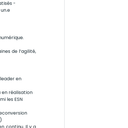
tisés - 
 un.e 
 numérique.
es de l’agilité, 
 leader en 
en réalisation 
mi les ESN 
 reconversion 
)
 continu. Il y a 