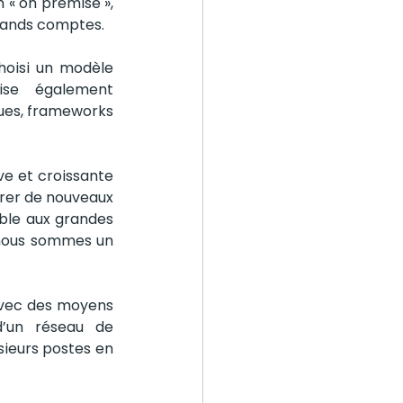
« on premise », 
grands comptes.
choisi un modèle 
se également 
ques, frameworks 
e et croissante 
trer de nouveaux 
ble aux grandes 
, nous sommes un 
avec des moyens 
d’un réseau de 
ieurs postes en 