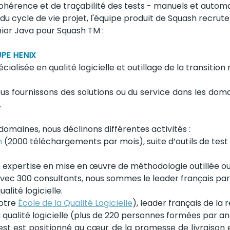
ohérence et de traçabilité des tests - manuels et automa
 du cycle de vie projet, l'équipe produit de Squash recrute
ior Java pour Squash TM :
PE HENIX
cialisée en qualité logicielle et outillage de la transition
s fournissons des solutions ou du service dans les domain
 
omaines, nous déclinons différentes activités :
h
 (2000 téléchargements par mois), suite d’outils de test
 expertise en mise en œuvre de méthodologie outillée ou 
Avec 300 consultants, nous sommes le leader français par
alité logicielle.
otre 
École de la Qualité Logicielle
), leader français de la
 qualité logicielle (plus de 220 personnes formées par an
st est positionné au cœur de la promesse de livraison en