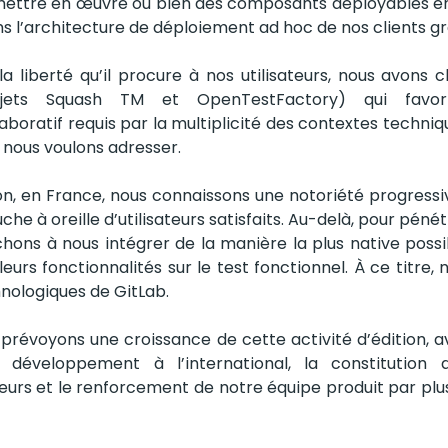
mettre en œuvre ou bien des composants déployables en 
ns l’architecture de déploiement ad hoc de nos clients 
la liberté qu’il procure à nos utilisateurs, nous avons 
jets Squash TM et OpenTestFactory) qui favori
aboratif requis par la multiplicité des contextes techni
 nous voulons adresser. 
on, en France, nous connaissons une notoriété progressiv
che à oreille d’utilisateurs satisfaits. Au-delà, pour péné
ons à nous intégrer de la manière la plus native possi
eurs fonctionnalités sur le test fonctionnel. À ce titre
nologiques de GitLab.
prévoyons une croissance de cette activité d’édition, 
e développement à l’international, la constitution 
eurs et le renforcement de notre équipe produit par plus