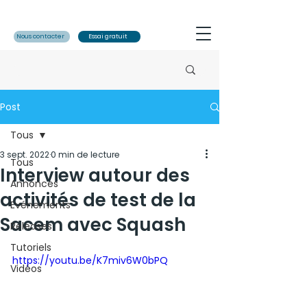
Nous contacter
Essai gratuit
Post
Tous
3 sept. 2022
0 min de lecture
Tous
Interview autour des
Annonces
activités de test de la
Evénements
Sacem avec Squash
Releases
Tutoriels
https://youtu.be/K7miv6W0bPQ
Vidéos