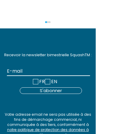
Recevoir la newsletter bimestrielle SquashTM :
Webinar SquashTM #
Démo SquashT
19 - Souveraineté,
Les nouvelles
FR
EN
adaptabilité,
fonctionnalité
S'abonner
efficacité
SquashTM 13
Votre adresse email ne sera pas utilisée à des
fins de démarchage commercial, ni
communiquée à des tiers, conformément à
notre politique de protection des données à