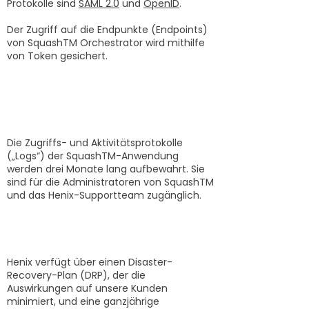
Protokolle sind
SAML 2.0
und
OpenID
.
Der Zugriff auf die Endpunkte (Endpoints)
von SquashTM Orchestrator wird mithilfe
von Token gesichert.
Richtlinien für die
Aufbewahrung von
Anwendungsprotokollen
Die Zugriffs- und Aktivitätsprotokolle
(„Logs“) der SquashTM-Anwendung
werden drei Monate lang aufbewahrt. Sie
sind für die Administratoren von SquashTM
und das Henix-Supportteam zugänglich.
Plan zur Wiederherstellung
des Geschäftsbetriebs
Henix verfügt über einen Disaster-
Recovery-Plan (DRP), der die
Auswirkungen auf unsere Kunden
minimiert, und eine ganzjährige