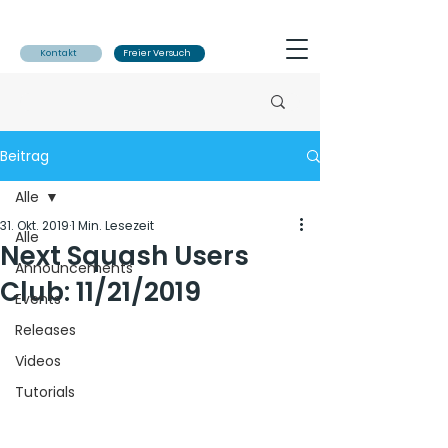
Kontakt
Freier Versuch
Beitrag
Alle
31. Okt. 2019
1 Min. Lesezeit
Alle
Next Squash Users
Announcements
Club: 11/21/2019
Events
Releases
Videos
Tutorials