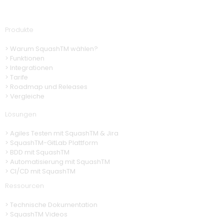
Produkte
> Warum SquashTM wählen?
>
Funktionen
> Integrationen
> Tarife
> Roadmap und Releases
> Vergleiche
Lösungen
>
Agiles Testen mit SquashTM & Jira
>
SquashTM-GitLab Plattform
>
BDD mit SquashTM
> Automatisierung
mit SquashTM
>
CI/CD mit SquashTM
Ressourcen
> Technische Dokumentation
>
SquashTM Videos
> SquashTM Newsletter