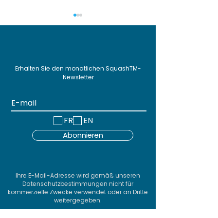
Erhalten Sie den monatlichen SquashTM-
Newsletter
Discontinued support
New downloa
for MariaDB 10.5 and
repository for
earlier with Squash TM
and its plugin
FR
EN
5.0
Abonnieren
Ihre E-Mail-Adresse wird gemäß unseren
Datenschutzbestimmungen nicht für
kommerzielle Zwecke verwendet oder an Dritte
weitergegeben.