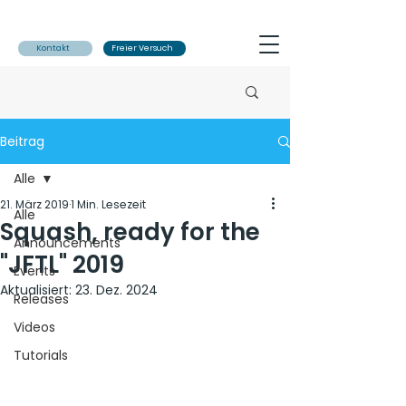
Kontakt
Freier Versuch
Beitrag
Alle
21. März 2019
1 Min. Lesezeit
Alle
Squash, ready for the
Announcements
"JFTL" 2019
Events
Aktualisiert:
23. Dez. 2024
Releases
Videos
Tutorials