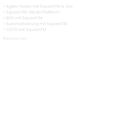
>
Agiles Testen mit SquashTM & Jira
>
SquashTM-GitLab Plattform
>
BDD mit SquashTM
> Automatisierung
mit SquashTM
>
CI/CD mit SquashTM
Ressourcen
> Technische Dokumentation
>
SquashTM Videos
> SquashTM Newsletter
> News
Community
> SquashTM Download
>
SquashTM Forum
> Anomalien & Entwicklungen
> Quellcode
Über uns