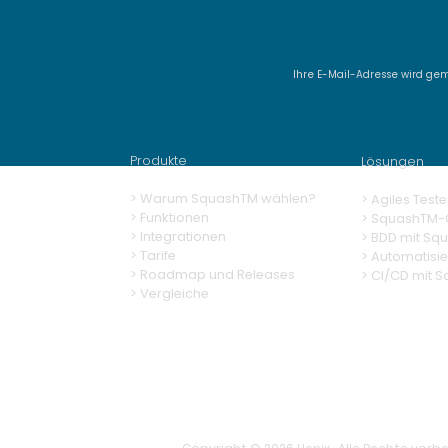
Ihre E-Mail-Adresse wird ge
SquashTM Webinar #21 -
Why is automation alone
not enough?
Produkte
Lösungen
> Warum SquashTM wählen?
>
Agiles Teste
>
Funktionen
>
SquashTM-G
> Integrationen
>
BDD mit Sq
> Tarife
> Automatisi
> Roadmap und Releases
>
CI/CD mit 
> Vergleiche