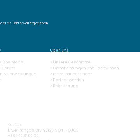
der an Dritte weitergegeben.
ashTM Demo #15 -
new features of
ashTM 13
y
Über uns
M Download
> Unsere Geschichte
M Forum
> Dienstleistungen und Fachwissen
n & Entwicklungen
>
Einen Partner finden
e
>
Partner werden
>
Rekrutierung
Kontakt
1, rue François Ory, 92120 MONTROUGE
+33 1 42 31 02 00