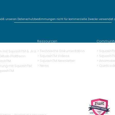
mäß unseren Datenschutzbestimmungen nicht für kommerzielle Zwecke verwendet o
SquashTM Webinar #20 -
Squ
SquashTM 2026:
The 
Sovereignty,
Squ
Ressourcen
Communit
Adaptability, Efficiency
> Technische Dokumentation
> SquashT
n mit SquashTM & Jira
>
SquashTM Videos
>
SquashT
itLab Plattform
> SquashTM Newsletter
> Anomalie
uashTM
> News
> Quellcod
erung
mit SquashTM
SquashTM
Weitere
Informationen
erhalten Sie
vom RSSI von