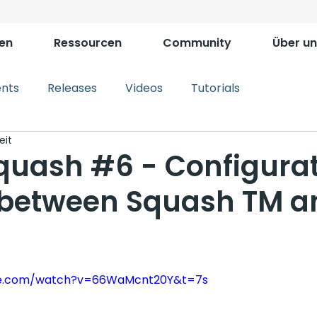
en
Ressourcen
Community
Über un
ents
Releases
Videos
Tutorials
eit
uash #6 - Configurat
k between Squash TM a
be.com/watch?v=66WaMcnt20Y&t=7s