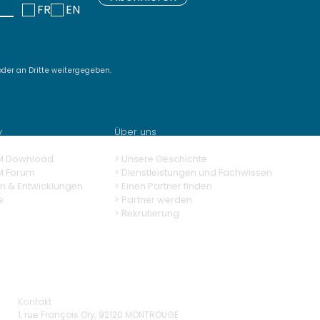
FR
EN
der an Dritte weitergegeben.
very SquashTM 13.0,
powered test case
eration
y
Über uns
M Download
> Unsere Geschichte
M Forum
> Dienstleistungen und Fachwissen
n & Entwicklungen
>
Einen Partner finden
e
>
Partner werden
>
Rekrutierung
Kontakt
1, rue François Ory, 92120 MONTROUGE