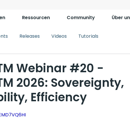
en
Ressourcen
Community
Über un
ents
Releases
Videos
Tutorials
TM Webinar #20 -
M 2026: Sovereignty,
lity, Efficiency
bEMD7VQ6HI