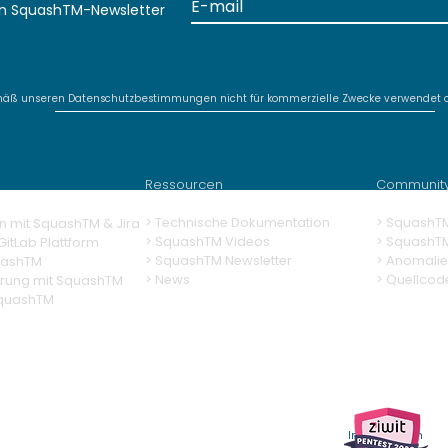
en SquashTM-Newsletter
mäß unseren Datenschutzbestimmungen nicht für kommerzielle Zwecke verwendet o
SquashTM Webinar #21 -
Deli
Why is automation alone
AI-
not enough?
gen
Ressourcen
Communit
> Technische Dokumentation
> SquashT
n mit SquashTM & Jira
>
SquashTM Videos
>
SquashT
itLab Plattform
> SquashTM Newsletter
> Anomalie
uashTM
> News
> Quellcod
erung
mit SquashTM
SquashTM
Weitere
Informationen