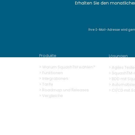
Erhalten Sie den monatlich
Ihre E-Mail-Adresse wird ge
Delivery SquashTM 14.0,
AI-powered test case
generation tailored to
Produkte
Lösungen
your business context
> Warum SquashTM wählen?
>
Agiles Teste
>
Funktionen
>
SquashTM-G
> Integrationen
>
BDD mit Sq
> Tarife
> Automatisi
> Roadmap und Releases
>
CI/CD mit 
> Vergleiche