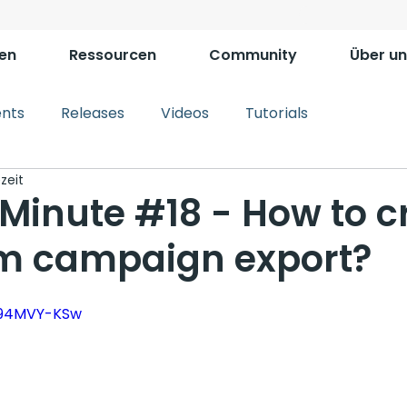
en
Ressourcen
Community
Über un
ents
Releases
Videos
Tutorials
zeit
Minute #18 - How to c
m campaign export?
o94MVY-KSw