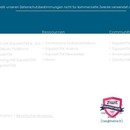
mäß unseren Datenschutzbestimmungen nicht für kommerzielle Zwecke verwendet o
SquashTM Webinar #20 -
Squ
SquashTM 2026:
The 
Sovereignty,
Squ
Ressourcen
Communit
Adaptability, Efficiency
> Technische Dokumentation
> SquashT
n mit SquashTM & Jira
>
SquashTM Videos
>
SquashT
itLab Plattform
> SquashTM Newsletter
> Anomalie
uashTM
> News
> Quellcod
erung
mit SquashTM
SquashTM
Weitere
Informationen
erhalten Sie
vom RSSI von
halten. •
Rechtliche Hinweise.
Henix
(
rssi@henix.fr
)