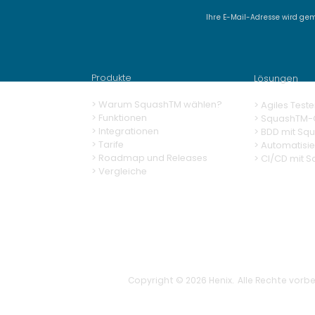
Ihre E-Mail-Adresse wird ge
SquashTM Webinar #21 -
Why is automation alone
not enough?
Produkte
Lösungen
> Warum SquashTM wählen?
>
Agiles Teste
>
Funktionen
>
SquashTM-G
> Integrationen
>
BDD mit Sq
> Tarife
> Automatisi
> Roadmap und Releases
>
CI/CD mit 
> Vergleiche
Copyright © 2026 Henix. Alle Rechte vorbe