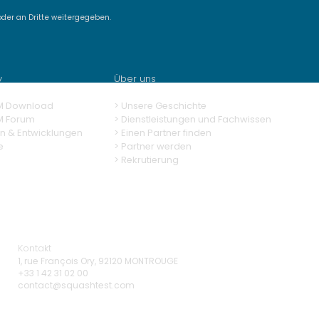
der an Dritte weitergegeben.
ashTM Demo #15 -
new features of
ashTM 13
y
Über uns
M Download
> Unsere Geschichte
M Forum
> Dienstleistungen und Fachwissen
n & Entwicklungen
>
Einen Partner finden
e
>
Partner werden
>
Rekrutierung
Kontakt
1, rue François Ory, 92120 MONTROUGE
+33 1 42 31 02 00
contact@squashtest.com