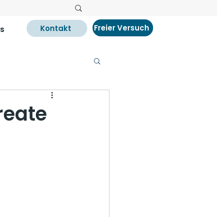
Freier Versuch
Kontakt
s
reate