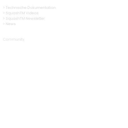
> Technische Dokumentation
>
SquashTM Videos
> SquashTM Newsletter
> News
Community
> SquashTM Download
>
SquashTM Forum
> Anomalien & Entwicklungen
> Quellcode
Über uns
> Unsere Geschichte
> Dienstleistungen und Fachwissen
>
Einen Partner finden
>
Partner werden
>
Rekrutierung
Weitere