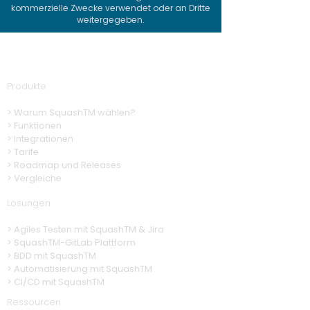
kommerzielle Zwecke verwendet oder an Dritte
weitergegeben.
Produkte
> Warum SquashTM wählen?
>
Funktionen
> Integrationen
> Tarife
> Roadmap und Releases
> Vergleiche
Lösungen
>
Agiles Testen mit SquashTM & Jira
>
SquashTM-GitLab Plattform
>
BDD mit SquashTM
> Automatisierung
mit SquashTM
>
CI/CD mit SquashTM
Ressourcen