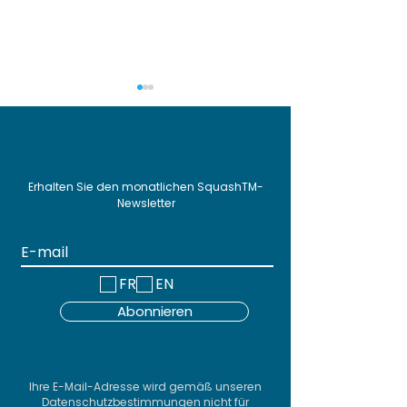
Erhalten Sie den monatlichen SquashTM-
Newsletter
SquashTM Webinar
SquashTM Dem
#20 - SquashTM 2026:
The new featu
Sovereignty,
SquashTM 13
FR
EN
Adaptability,
Abonnieren
Efficiency
Ihre E-Mail-Adresse wird gemäß unseren
Datenschutzbestimmungen nicht für