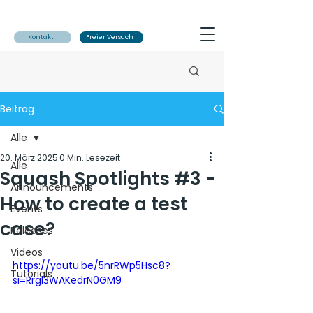
Kontakt
Freier Versuch
Beitrag
Alle
20. März 2025
0 Min. Lesezeit
Alle
Squash Spotlights #3 -
Announcements
How to create a test
Events
case?
Releases
Videos
https://youtu.be/5nrRWp5Hsc8?
Tutorials
si=Rrgl3WAKedrN0GM9