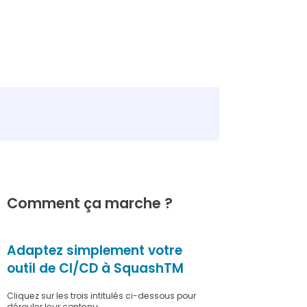
Pourquoi SquashTM ?
Comment ça marche ?
Une solution vous permettant
d’intégrer
Adaptez simplement votre
les tests fonctionnels à votre
outil de CI/CD à SquashTM
chaîne CI/CD :
Cliquez sur les trois intitulés ci-dessous pour
dérouler leur contenu.