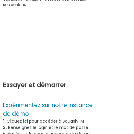
son contenu.
Après exécution de vos tests fonctionnels
automatisés, les résultats sont
automatiquement partagés avec le
domaine fonctionnel au sein de SquashTM
: vos indicateurs d’avancement et de
résultats de recette globale (manuelle et
automatisée) sont mis à jour en temps
réel.
Essayer et démarrer
Expérimentez sur notre instance
de démo :
1.
Cliquez
ici
pour accéder à SquashTM
2.
Renseignez le login et le mot de passe
indiqués sur la page d'accueil de la démo