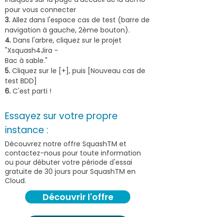
pour vous connecter
3.
Allez dans l'espace cas de test (barre de
navigation à gauche, 2ème bouton).
4.
Dans l'arbre, cliquez sur le projet
"Xsquash4Jira -
Bac à sable."
5.
Cliquez sur le [+], puis [Nouveau cas de
test BDD]
6.
C'est parti !
Essayez sur votre propre
instance :
Analysez et partagez vos
Découvrez notre offre SquashTM et
contactez-nous pour toute information
résultats avec SquashTM
ou pour débuter votre période d'essai
gratuite de 30 jours pour SquashTM en
Cliquez sur le premier intitulé ci-dessous pour
Cloud.
dérouler son contenu.
Découvrir l'offre