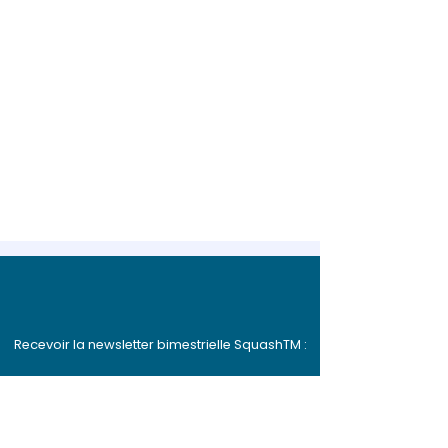
Recevoir la newsletter bimestrielle SquashTM :
FR
EN