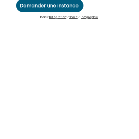
Demander une instance
Icons "
Integration
", "
Share
", "
Infographic
"