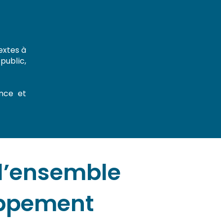
extes à
public,
ance et
 l’ensemble
oppement