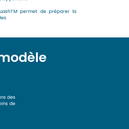
quashTM
permet de préparer la
les.
 modèle
ans des
oins de