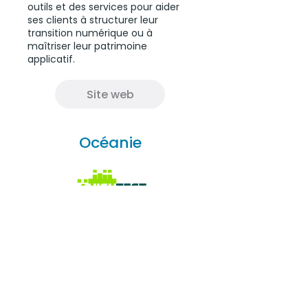
outils et des services pour aider
ses clients à structurer leur
transition numérique ou à
maîtriser leur patrimoine
applicatif.
Site web
Océanie
HighTest est un centre de test
logiciel basé en Nouvelle-
Calédonie.
Site web