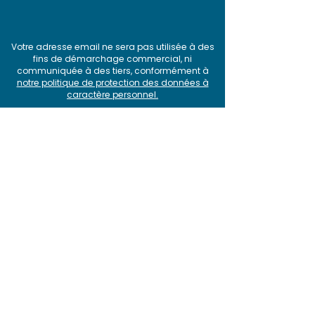
Votre adresse email ne sera pas utilisée à des
fins de démarchage commercial, ni
communiquée à des tiers, conformément à
notre politique de protection des données à
caractère personnel
.
Produit
>
Pourquoi choisir SquashTM ?
>
Fonctionnalités
> Intégrations
> Offres et tarifs
>
Roadmap et releases
> Comparatif
Solutions
>
Test agile avec SquashTM et Jira