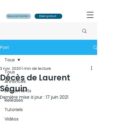
Nous contacter
Essai gratuit
Post
Tous
3 nov. 2020
1 min de lecture
Tous
Décès de Laurent
Annonces
Séguin
Evénements
Dernière mise à jour :
17 juin 2021
Releases
Tutoriels
Vidéos