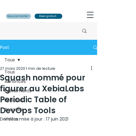
Nous contacter
Essai gratuit
Post
Tous
27 mars 2020
1 min de lecture
Tous
Squash nommé pour
Annonces
figurer au XebiaLabs
Evénements
Periodic Table of
Releases
DevOps Tools
Tutoriels
Dernière mise à jour :
Vidéos
17 juin 2021