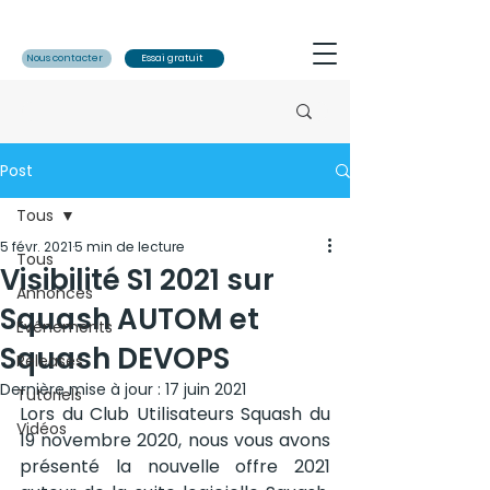
Nous contacter
Essai gratuit
Post
Tous
5 févr. 2021
5 min de lecture
Tous
Visibilité S1 2021 sur
Annonces
Squash AUTOM et
Evénements
Squash DEVOPS
Releases
Dernière mise à jour :
17 juin 2021
Tutoriels
Lors du Club Utilisateurs Squash du 
Vidéos
19 novembre 2020, nous vous avons 
présenté la nouvelle offre 2021 