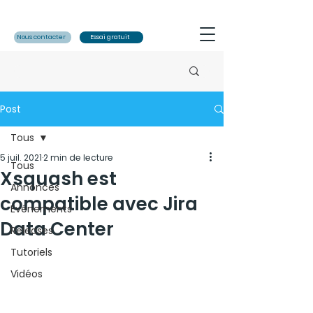
Nous contacter
Essai gratuit
Post
Tous
5 juil. 2021
2 min de lecture
Tous
Xsquash est
Annonces
compatible avec Jira
Evénements
Data Center
Releases
Tutoriels
Vidéos