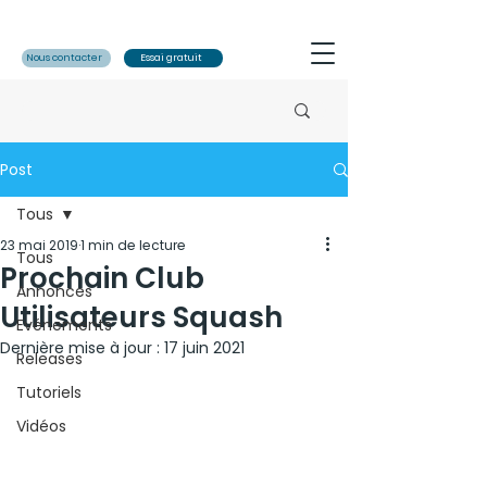
Nous contacter
Essai gratuit
Post
Tous
23 mai 2019
1 min de lecture
Tous
Prochain Club
Annonces
Utilisateurs Squash
Evénements
Dernière mise à jour :
17 juin 2021
Releases
Tutoriels
Vidéos