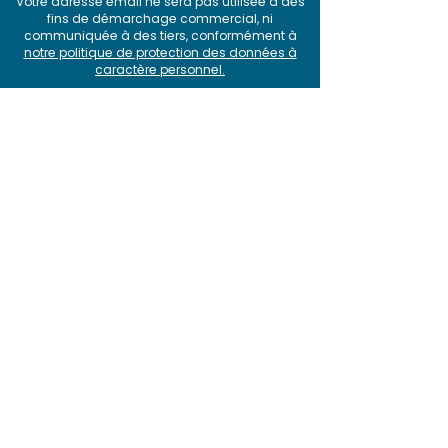
Votre adresse email ne sera pas utilisée à des
fins de démarchage commercial, ni
communiquée à des tiers, conformément à
notre politique de protection des données à
caractère personnel
.
Produit
>
Pourquoi choisir SquashTM ?
>
Fonctionnalités
> Intégrations
> Offres et tarifs
>
Roadmap et releases
> Comparatif
Solutions
>
Test agile avec SquashTM et Jira
>
Plateforme SquashTM-GitLab
>
BDD avec SquashTM
> A
utomatisation avec SquashTM