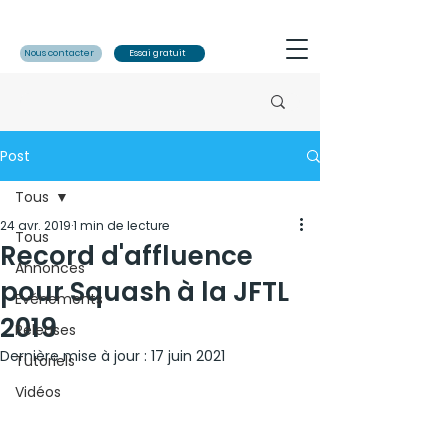
Nous contacter
Essai gratuit
Post
Tous
24 avr. 2019
1 min de lecture
Tous
Record d'affluence
Annonces
pour Squash à la JFTL
Evénements
2019
Releases
Dernière mise à jour :
17 juin 2021
Tutoriels
Vidéos