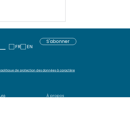
S'abonner
FR
EN
 politique de protection des données à caractère
inar SquashTM # 19 -
veraineté,
tabilité, efficacité
À propos
uté
> Notre histoire
ger SquashTM
>
Services et expertise
quashTM
>
Trouver un partenaire
 et Évolutions
>
Devenir partenaire
rce
>
Recrutement