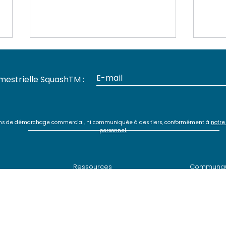
mestrielle SquashTM :
s fins de démarchage commercial, ni communiquée à des tiers, conformément à
notre
personnel
.
Livraison SquashTM 13.0,
Web
la génération de cas de
Sou
test par IA
adap
Ressources
Communa
vec SquashTM et Jira
>
Documentation technique
> Téléchar
 SquashTM-GitLab
> Vidéos
SquashTM
> Forum S
SquashTM
> Newsletter
SquashTM
> Anomalies
tion avec SquashTM
> News
>
Code sou
 SquashTM