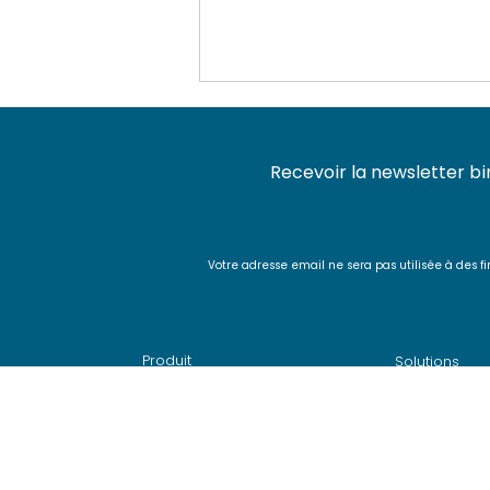
Recevoir la newsletter bi
Votre adresse email ne sera pas utilisée à de
Livraison SquashTM 14.0,
une génération de cas de
test par IA ancrés dans
Produit
Solutions
votre contexte métier
>
Pourquoi choisir SquashTM ?
>
Test agile a
>
Fonctionnalités
>
Plateforme
> Intégrations
>
BDD avec 
> Offres et tarifs
> A
utomatisa
>
Roadmap et releases
>
CI/CD avec