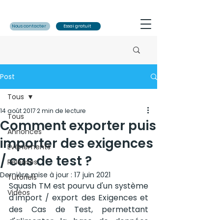
Nous contacter
Essai gratuit
Post
Tous
14 août 2017
2 min de lecture
Tous
Comment exporter puis
Annonces
importer des exigences
Evénements
/ cas de test ?
Releases
Dernière mise à jour :
17 juin 2021
Tutoriels
Squash TM est pourvu d'un système 
Vidéos
d'import / export des Exigences et 
des Cas de Test, permettant 