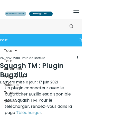
Nous contacter
Essai gratuit
Post
Tous
24 janv. 2018
1 min de lecture
Tous
Squash TM : Plugin
Annonces
Bugzilla
Evénements
Dernière mise à jour :
17 juin 2021
Releases
Un plugin connecteur avec le 
Tutoriels
bugtracker Buzilla est disponible 
pour Squash TM. Pour le 
Vidéos
télécharger, rendez-vous dans la 
page 
Télécharger
.