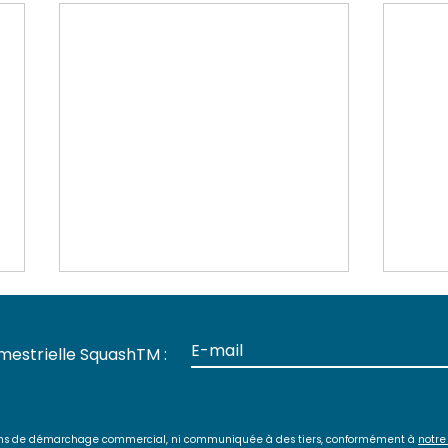
mestrielle SquashTM :
s fins de démarchage commercial, ni communiquée à des tiers, conformément à
notre