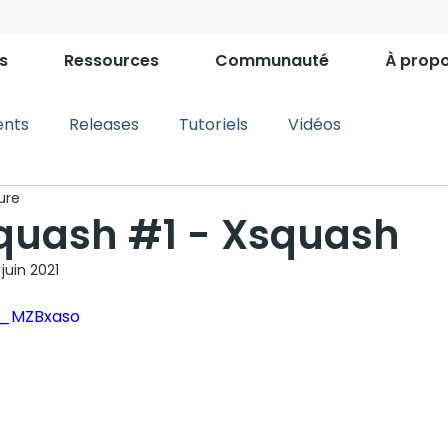
s
Ressources
Communauté
À prop
nts
Releases
Tutoriels
Vidéos
ure
uash #1 - Xsquash
 juin 2021
B-_MZBxaso