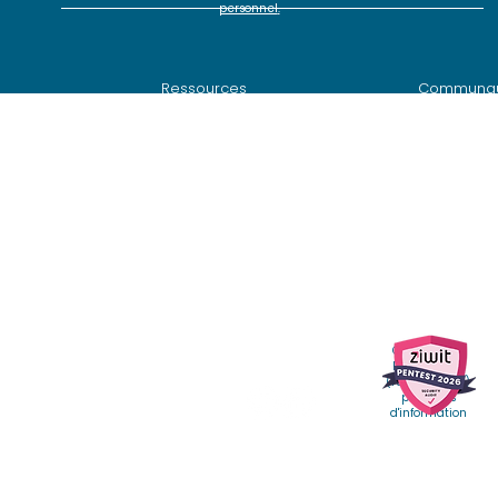
personnel
.
Webinar SquashTM # 19 -
Dém
Souveraineté,
Les 
adaptabilité, efficacité
fonc
Ressources
Communa
Squ
vec SquashTM et Jira
>
Documentation technique
> Téléchar
 SquashTM-GitLab
> Vidéos
SquashTM
> Forum S
SquashTM
> Newsletter
SquashTM
> Anomalies
tion avec SquashTM
> News
>
Code sou
 SquashTM
Contacter le
RSSI d'Henix
(
rssi@henix.fr
)
pour plus
és. •
Mentions légales
d'information