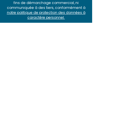
fins de démarchage commercial, ni
communiquée à des tiers, conformément à
notre politique de protection des données à
caractère personnel
.
Produit
>
Pourquoi choisir SquashTM ?
>
Fonctionnalités
> Intégrations
> Offres et tarifs
>
Roadmap et releases
> Comparatif
Solutions
>
Test agile avec SquashTM et Jira
>
Plateforme SquashTM-GitLab
>
BDD avec SquashTM
> A
utomatisation avec SquashTM
>
CI/CD avec SquashTM