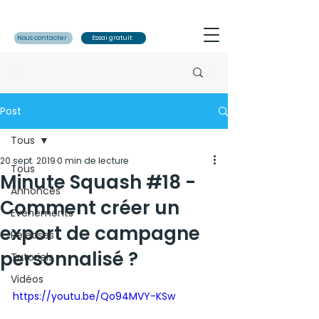
Nous contacter
Essai gratuit
Post
Tous
20 sept. 2019
0 min de lecture
Tous
Minute Squash #18 -
Annonces
Comment créer un
Evénements
export de campagne
Releases
personnalisé ?
Tutoriels
Vidéos
https://youtu.be/Qo94MVY-KSw