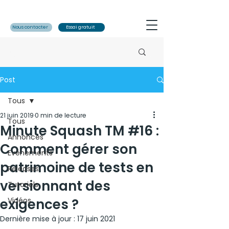
Nous contacter
Essai gratuit
Post
Tous
21 juin 2019
0 min de lecture
Tous
Minute Squash TM #16 :
Annonces
Comment gérer son
Evénements
patrimoine de tests en
Releases
versionnant des
Tutoriels
exigences ?
Vidéos
Dernière mise à jour :
17 juin 2021