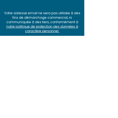
Votre adresse email ne sera pas utilisée à des
fins de démarchage commercial, ni
communiquée à des tiers, conformément à
notre politique de protection des données à
caractère personnel
.
Produit
>
Pourquoi choisir SquashTM ?
>
Fonctionnalités
> Intégrations
> Offres et tarifs
>
Roadmap et releases
> Comparatif
Solutions
>
Test agile avec SquashTM et Jira
>
Plateforme SquashTM-GitLab